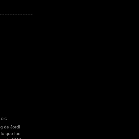
LOG
og de Jordi
afo que fue