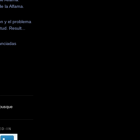
de la Alfama.
on y el problema
itud. Result...
anciadas
)
ED-IN