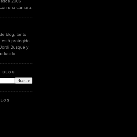
 desde 2006
 con una cámara.
te blog, tanto
, está protegido
 Jordi Busqué y
roducido.
E BLOG
BLOG