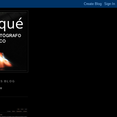
IS BLOG
▼
B