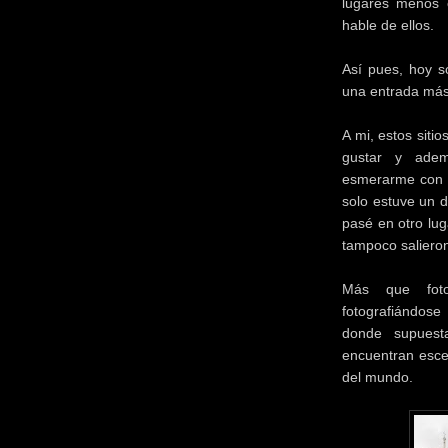
lugares menos 
hable de ellos.
Así pues, hoy so
una entrada más 
A mi, estos siti
gustar y adem
esmerarme con l
solo estuve un d
pasé en otro lug
tampoco salieron
Más que fotog
fotografiándose
donde supues
encuentran esce
del mundo.