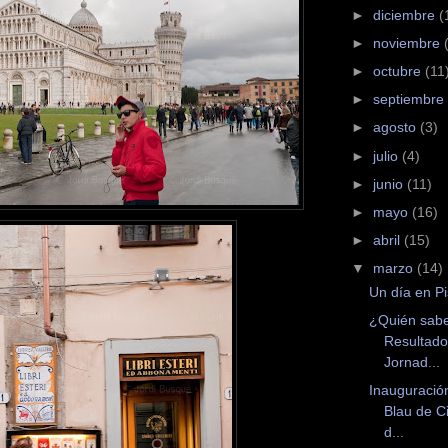
►
diciembre
(
►
noviembre
►
octubre
(11
►
septiembre
►
agosto
(3)
►
julio
(4)
►
junio
(11)
►
mayo
(16)
►
abril
(15)
▼
marzo
(14)
Un día en P
¿Quién sab
Resultado
Jornad...
Inauguració
Blau de C
d...