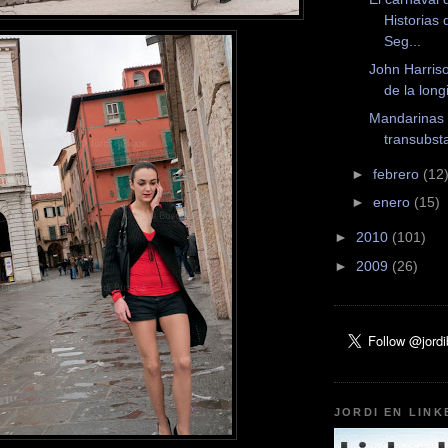
Historias 
Seg...
John Harris
de la long
Mandarinas
transubst
►
febrero
(12
►
enero
(15)
►
2010
(101)
►
2009
(26)
JORDI EN LINK