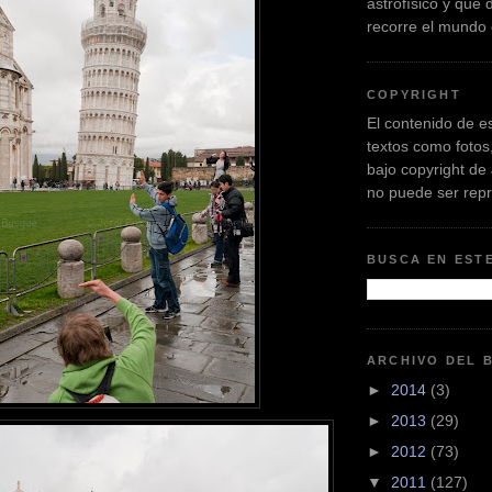
astrofísico y que
recorre el mundo
COPYRIGHT
El contenido de es
textos como fotos
bajo copyright de
no puede ser rep
BUSCA EN EST
ARCHIVO DEL 
►
2014
(3)
►
2013
(29)
►
2012
(73)
▼
2011
(127)