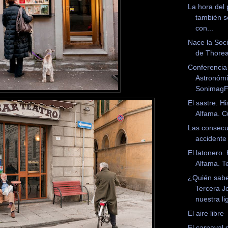
La hora del
también s
con...
Nace la Soc
de Thore
Conferencia
Astronóm
SonimagF
El sastre. Hi
Alfama. C
Las consecu
accidente
El latonero. 
Alfama. T
¿Quién sab
Tercera J
nuestra li
El aire libre
El carnaval 