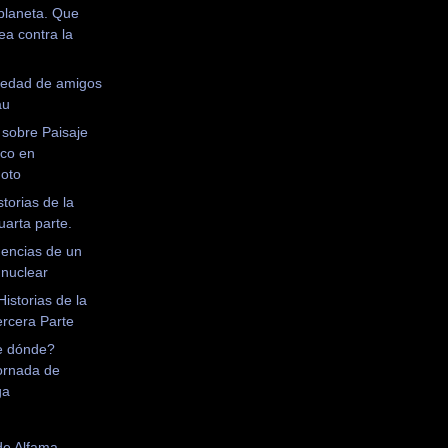
 planeta. Que
ea contra la
iedad de amigos
au
 sobre Paisaje
ico en
oto
storias de la
uarta parte.
encias de un
 nuclear
Historias de la
ercera Parte
e dónde?
ornada de
ga
de Alfama.