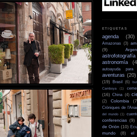
ETIQUETAS
agenda
(30)
am
Amazonas
(3)
(9)
Argen
astrofotografía
astronomía
(4
autoayuda para 
aventuras
(20)
(19)
Brasil
(6)
bu
cemen
Camboya
(1)
ci
(16)
China
(4)
Colombia
(7
(2)
Cròniques de l'Ana
cuent
del mundo
(1)
conferencias
(9)
de Orión
(10)
Ecu
mundo
(8)
el