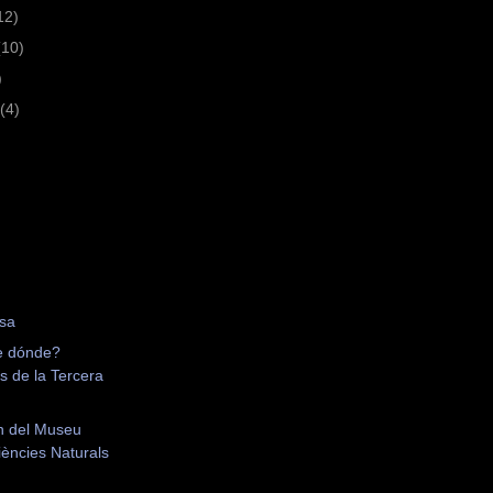
12)
(10)
)
(4)
isa
e dónde?
s de la Tercera
n del Museu
iències Naturals