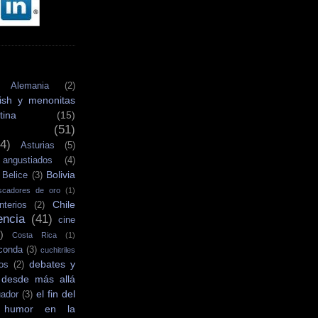
Alemania
(2)
ish y menonitas
tina
(15)
(51)
4)
Asturias
(5)
angustiados
(4)
Bolivia
Belice
(3)
scadores de oro
(1)
Chile
terios
(2)
encia
(41)
cine
)
Costa Rica
(1)
conda
(3)
cuchitriles
debates y
os
(2)
desde más allá
el fin del
ador
(3)
 humor en la